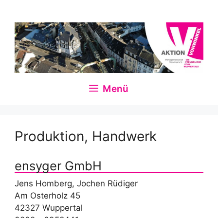
Zum
Inhalt
springen
Menü
Produktion, Handwerk
ensyger GmbH
Jens Homberg, Jochen Rüdiger
Am Osterholz 45
42327 Wuppertal