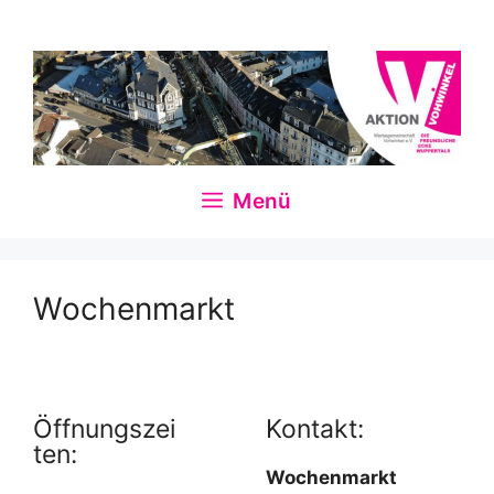
Zum
Inhalt
springen
Menü
Wochenmarkt
Öffnungszei
Kontakt:
ten:
Wochenmarkt