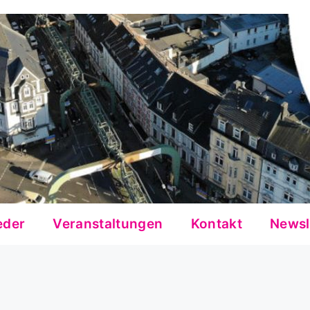
eder
Veranstaltungen
Kontakt
Newsl